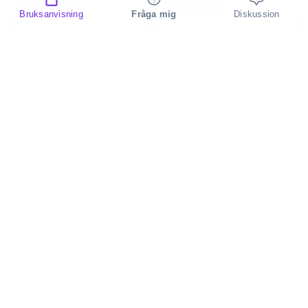
Pioneer
Metra
Bruksanvisning
Fråga mig
Diskussion
CA-HR-PSA-
99-7397B
EVO.001
bilkit
bilkit
Metra
Havis
99-7388HG
PKG-PSM-206
bilkit
bilkit
Metra
HQ
107-HY1
CAR-START02
bilkit
bilkit
Metra
Metra