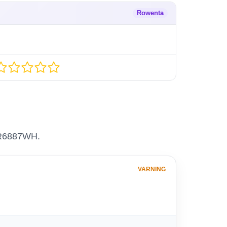
Rowenta
 RR6887WH.
VARNING