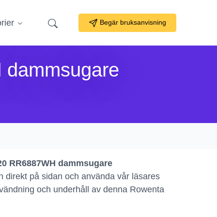
rier
Begär bruksanvisning
H dammsugare
e 20 RR6887WH dammsugare
 direkt på sidan och använda vår läsares
n, användning och underhåll av denna Rowenta