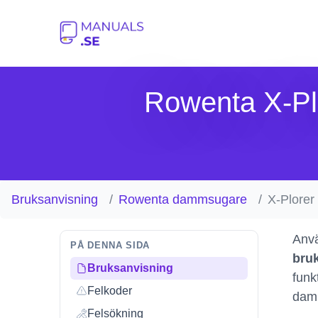
Rowenta X-P
Bruksanvisning
Rowenta dammsugare
X-Plore
Anvä
PÅ DENNA SIDA
bru
Bruksanvisning
funk
Felkoder
dam
Felsökning