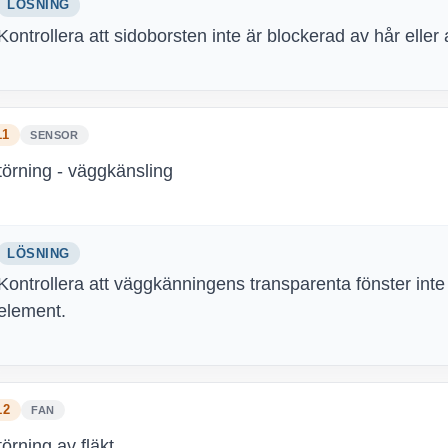
LÖSNING
Kontrollera att sidoborsten inte är blockerad av hår eller
11
SENSOR
törning - väggkänsling
LÖSNING
Kontrollera att väggkänningens transparenta fönster inte ä
element.
12
FAN
törning av fläkt