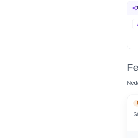
Fe
Neda
S