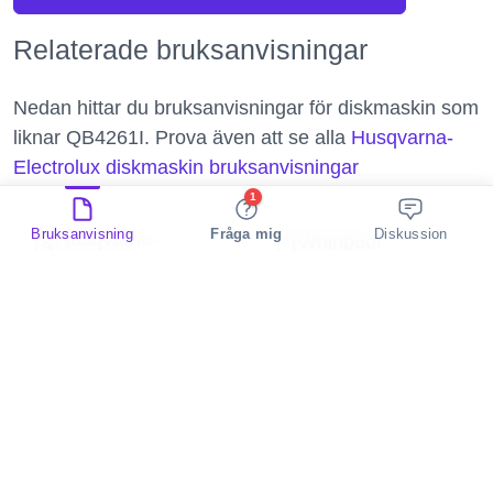
Relaterade bruksanvisningar
Nedan hittar du bruksanvisningar för diskmaskin som
liknar QB4261I. Prova även att se alla
Husqvarna-
Electrolux diskmaskin bruksanvisningar
1
Bruksanvisning
Fråga mig
Diskussion
Husqvarna-
Whirlpool
Electrolux
WFC 3C34 P X
QB6267K
Error codes
diskmaskin
diskmaskin
Whirlpool
Rosenlew
ADG 6560 IX
RDT26001FA