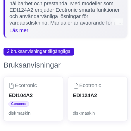
hållbarhet och prestanda. Med modeller som
EDI124A2 erbjuder Ecotronic smarta funktioner
och användarvänliga lösningar för
vardagsdiskning. Manualer är avgörande för att
säkerställa korrekt installation, användning och
Läs mer
underhåll av diskmaskinen, vilket bidrar till att
förlänga produktens livslängd och undvika
driftstörningar. På vår sida finns 1 manual
2 bruksanvisningar tillgängliga
tillgänglig för Ecotronic diskmaskiner, vilket
hjälper dig att få ut mesta möjliga av din maskin.
Bruksanvisningar
Ecotronic
Ecotronic
EDI104A2
EDI124A2
Contents
diskmaskin
diskmaskin