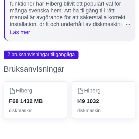
funktioner har Hiberg blivit ett populärt val för
många svenska hem. Att ha tillgång till rätt
manual är avgörande för att säkerställa korrekt
installation, drift och underhåll av diskmaskinen,
vilket förlänger dess livslängd och förbättrar
Läs mer
användarupplevelsen. På vår sida erbjuder vi
därför en omfattande manual för Hiberg
diskmaskin, inklusive den populära modellen I49
2 bruksanvisningar tillgängliga
1032. Denna manual hjälper dig att snabbt lösa
problem, förstå funktioner och optimera
Bruksanvisningar
maskinens prestanda.
Hiberg
Hiberg
F68 1432 MB
I49 1032
diskmaskin
diskmaskin