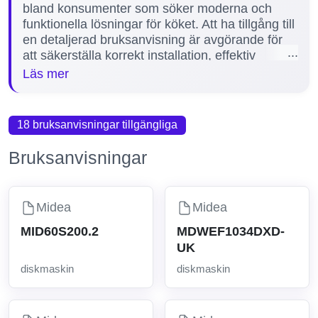
bland konsumenter som söker moderna och
funktionella lösningar för köket. Att ha tillgång till
en detaljerad bruksanvisning är avgörande för
att säkerställa korrekt installation, effektiv
användning och underhåll av diskmaskinen.
Läs mer
Manualerna hjälper även till att snabbt lösa
eventuella problem och förstå olika funktioner.
På vår sida erbjuder vi 3 manualer för populära
18 bruksanvisningar tillgängliga
Midea diskmaskinsmodeller som MDF18A1AST,
MDWEF1433G och MDWEF1433D, vilket gör
Bruksanvisningar
det enkelt att hitta rätt information för just din
maskin.
Midea
Midea
MID60S200.2
MDWEF1034DXD-
UK
diskmaskin
diskmaskin