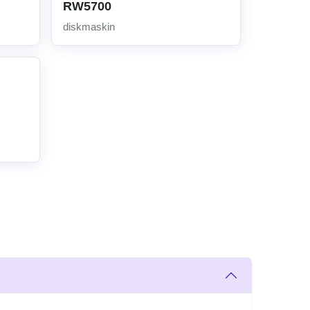
RW5700
diskmaskin