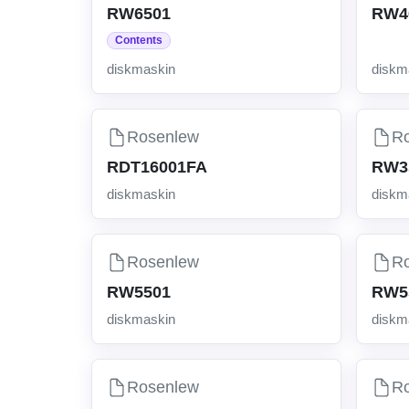
RW6501
RW4
Contents
diskmaskin
diskm
Rosenlew
R
RDT16001FA
RW3
diskmaskin
diskm
Rosenlew
R
RW5501
RW5
diskmaskin
diskm
Rosenlew
R