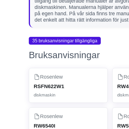
tillgång till detaljerade manualer är avgö
diskmaskinen. Manualerna hjälper använda
på egen hand. På vår sida finns tre ma
det enkelt att hitta rätt information för j
35 bruksanvisningar tillgängliga
Bruksanvisningar
Rosenlew
R
RSFN622W1
RW4
diskmaskin
diskm
Rosenlew
R
RW6540I
RW5