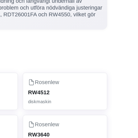
ändning och långvarigt underhåll av
problem och utföra nödvändiga justeringar
FA, RDT26001FA och RW4550, vilket gör
Rosenlew
RW4512
diskmaskin
Rosenlew
RW3640