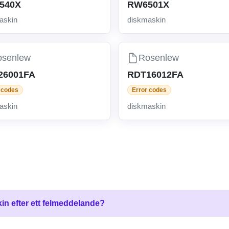
540X
RW6501X
askin
diskmaskin
osenlew
Rosenlew
26001FA
RDT16012FA
 codes
Error codes
askin
diskmaskin
in efter ett felmeddelande?