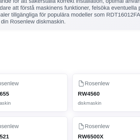
rande för att säkerställa korrekt installation, optimal anv
re att förstå maskinens funktioner, felsöka eventuella 
nualer tillgängliga för populära modeller som RDT16012
ust din Rosenlew diskmaskin.
osenlew
Rosenlew
655
RW4560
askin
diskmaskin
osenlew
Rosenlew
521
RW6500X