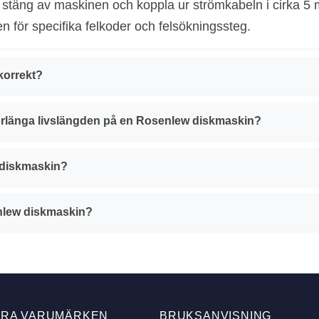
, stäng av maskinen och koppla ur strömkabeln i cirka 5 
 för specifika felkoder och felsökningssteg.
korrekt?
förlänga livslängden på en Rosenlew diskmaskin?
 diskmaskin?
enlew diskmaskin?
ÄRA VARUMÄRKEN
BRUKSANVISNING