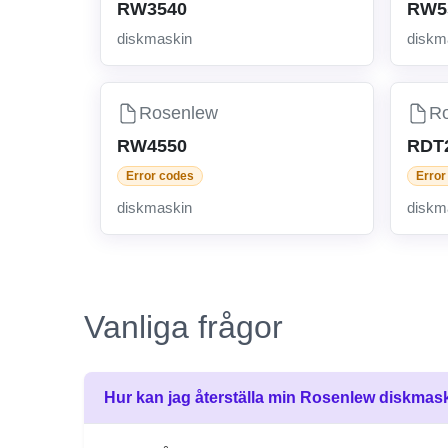
RW3540
RW5
diskmaskin
diskm
Rosenlew
R
RW4550
RDT
Error codes
Error
diskmaskin
diskm
Vanliga frågor
Hur kan jag återställa min Rosenlew diskmask