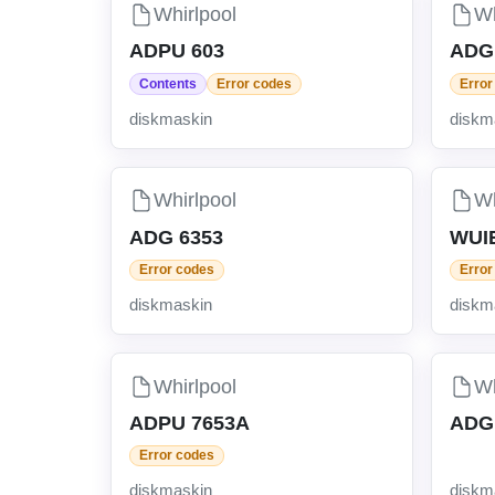
Whirlpool
Wh
ADPU 603
ADG
Contents
Error codes
Error
diskmaskin
diskm
Whirlpool
Wh
ADG 6353
WUI
Error codes
Error
diskmaskin
diskm
Whirlpool
Wh
ADPU 7653A
ADG
Error codes
diskmaskin
diskm