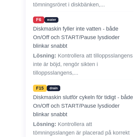
tömningsröret i diskbänken,...
F6
water
Diskmaskin fyller inte vatten - både
On/Off och START/Pause lysdioder
blinkar snabbt
Lösning:
Kontrollera att tilloppsslangens
inte är böjd, rengör sikten i
tilloppsslangens,...
F15
drain
Diskmaskin slutför cykeln för tidigt - både
On/Off och START/Pause lysdioder
blinkar snabbt
Lösning:
Kontrollera att
tömningsslangen är placerad på korrekt