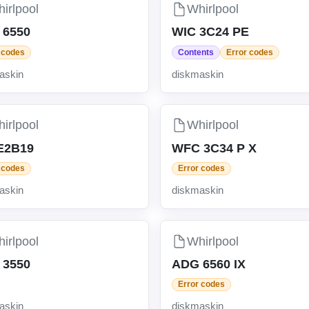
irlpool
Whirlpool
 6550
WIC 3C24 PE
 codes
Contents
Error codes
askin
diskmaskin
irlpool
Whirlpool
E2B19
WFC 3C34 P X
 codes
Error codes
askin
diskmaskin
irlpool
Whirlpool
 3550
ADG 6560 IX
Error codes
askin
diskmaskin