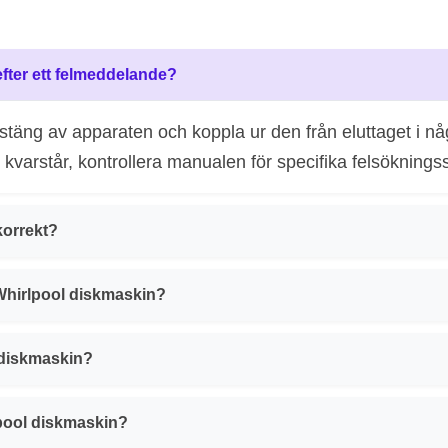
efter ett felmeddelande?
, stäng av apparaten och koppla ur den från eluttaget i 
arstår, kontrollera manualen för specifika felsökningsst
korrekt?
 Whirlpool diskmaskin?
 diskmaskin?
lpool diskmaskin?