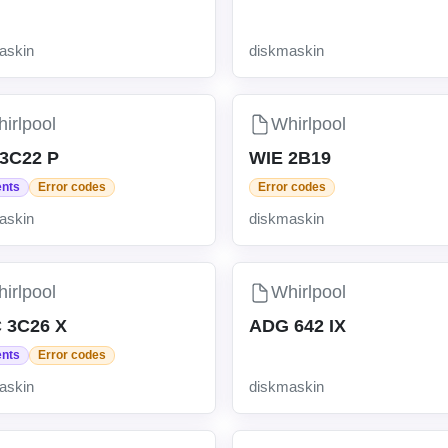
askin
diskmaskin
irlpool
Whirlpool
3C22 P
WIE 2B19
ents
Error codes
Error codes
askin
diskmaskin
irlpool
Whirlpool
 3C26 X
ADG 642 IX
ents
Error codes
askin
diskmaskin