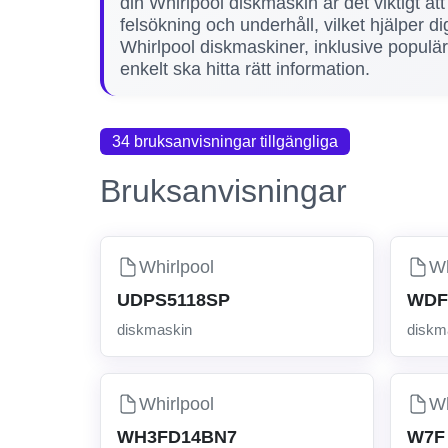
din Whirlpool diskmaskin är det viktigt att
felsökning och underhåll, vilket hjälper d
Whirlpool diskmaskiner, inklusive pop
enkelt ska hitta rätt information.
34 bruksanvisningar tillgängliga
Bruksanvisningar
Whirlpool
Wh
UDPS5118SP
WDF
diskmaskin
diskm
Whirlpool
Wh
WH3FD14BN7
W7F