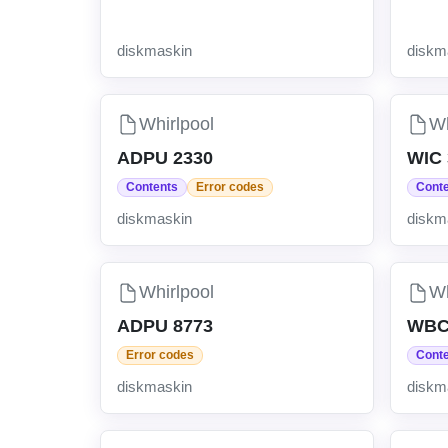
diskmaskin
diskm
Whirlpool
Wh
ADPU 2330
WIC 
Contents
Error codes
Cont
diskmaskin
diskm
Whirlpool
Wh
ADPU 8773
WBC
Error codes
Cont
diskmaskin
diskm