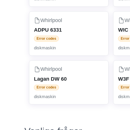
Whirlpool
Wh
ADPU 6331
WIC
Error codes
Error
diskmaskin
diskm
Whirlpool
Wh
Lagan DW 60
W3F
Error codes
Error
diskmaskin
diskm