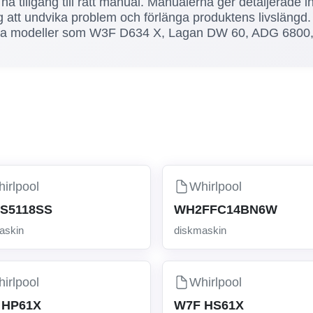
 ha tillgång till rätt manual. Manualerna ger detaljerade i
ig att undvika problem och förlänga produktens livslängd.
ulära modeller som W3F D634 X, Lagan DW 60, ADG 6800
irlpool
Whirlpool
S5118SS
WH2FFC14BN6W
askin
diskmaskin
irlpool
Whirlpool
 HP61X
W7F HS61X