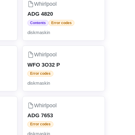
Whirlpool
ADG 4820
Contents
Error codes
diskmaskin
Whirlpool
WFO 3O32 P
Error codes
diskmaskin
Whirlpool
ADG 7653
Error codes
diskmaskin