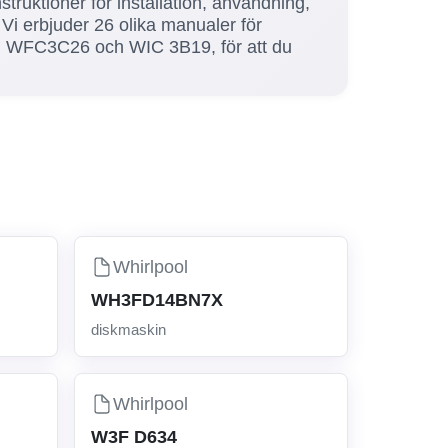
nstruktioner för installation, användning,
 Vi erbjuder 26 olika manualer för
, WFC3C26 och WIC 3B19, för att du
Whirlpool
WH3FD14BN7X
diskmaskin
Whirlpool
W3F D634