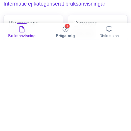
Intermatic ej kategoriserat bruksanvisningar
Intermatic
Cougar
1
EI215W
GES 650
Bruksanvisning
Fråga mig
Diskussion
2 Discussions
ej kategoriserat
ej kategoriserat
Gymrex
Turbo air
GR-MG112
ADR352AE
2 Discussions
2 Discussions
ej kategoriserat
ej kategoriserat
Trust
Extron