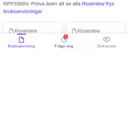
RPP3300V. Prova även att se alla
Rosenlew frys
bruksanvisningar
Rosenlew
Rosenlew
1
RSP270A
RPP2331
Bruksanvisning
Fråga mig
Diskussion
Error codes
frys
frys
Rosenlew
Rosenlew
RPP2330X
RPP2440
Error codes
2 Discussions
frys
frys