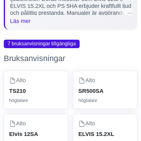
ELVIS 15.2XL och PS 5HA erbjuder kraftfullt ljud
och pålitlig prestanda. Manualer är avgörande
för att säkerställa korrekt installation,
Läs mer
användning och underhåll av högtalarna, vilket
förlänger deras livslängd och maximerar
ljudkvaliteten. Vi tillhandahåller fem detaljerade
7 bruksanvisningar tillgängliga
manualer för olika Alto-modeller, vilket gör det
enklare för dig att hitta rätt information och få ut
Bruksanvisningar
det mesta av din högtalare.
Alto
Alto
TS210
SR500SA
högtalare
högtalare
Alto
Alto
Elvis 12SA
ELVIS 15.2XL