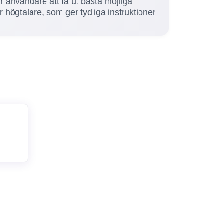
er användare att få ut bästa möjliga
r högtalare, som ger tydliga instruktioner