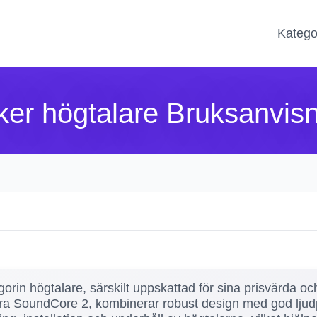
Katego
er högtalare Bruksanvis
orin högtalare, särskilt uppskattad för sina prisvärda och
a SoundCore 2, kombinerar robust design med god ljudpr