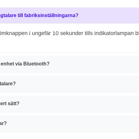
alare till fabriksinställningarna?
römknappen i ungefär 10 sekunder tills indikatorlampan bl
y enhet via Bluetooth?
talare?
ert sätt?
ar?