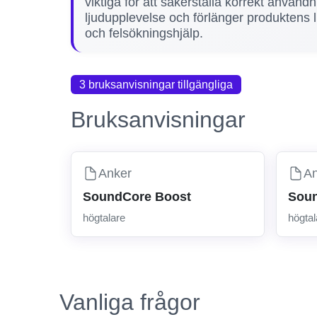
viktiga för att säkerställa korrekt användn
ljudupplevelse och förlänger produktens li
och felsökningshjälp.
3 bruksanvisningar tillgängliga
Bruksanvisningar
Anker
A
SoundCore Boost
Soun
högtalare
högtal
Vanliga frågor