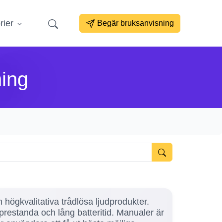
rier
Begär bruksanvisning
ning
 högkvalitativa trådlösa ljudprodukter.
estanda och lång batteritid. Manualer är