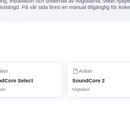
ing, installation och underhåll av högtalarna, vilket hjälp
vslängd. På vår sida finns en manual tillgänglig för Anke
nker
Anker
dCore Select
SoundCore 2
are
högtalare