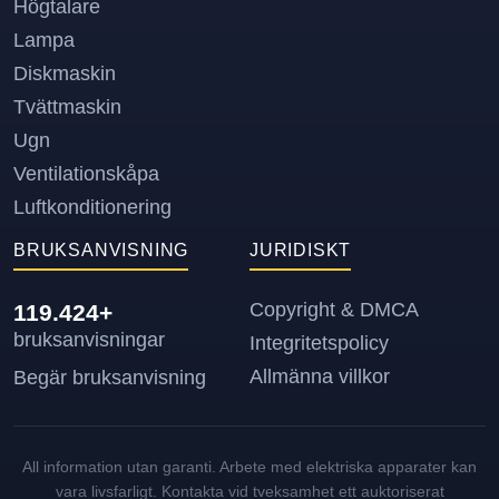
Högtalare
Lampa
Diskmaskin
Tvättmaskin
Ugn
Ventilationskåpa
Luftkonditionering
BRUKSANVISNING
JURIDISKT
Copyright & DMCA
119.424+
bruksanvisningar
Integritetspolicy
Allmänna villkor
Begär bruksanvisning
All information utan garanti. Arbete med elektriska apparater kan
vara livsfarligt. Kontakta vid tveksamhet ett auktoriserat