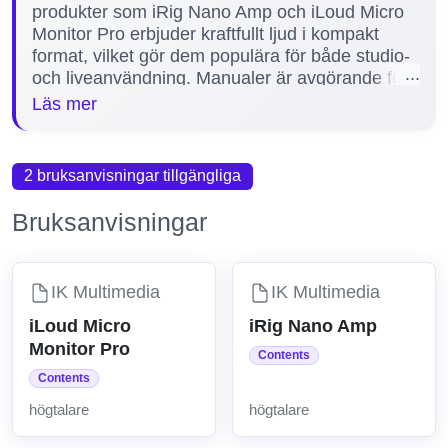
produkter som iRig Nano Amp och iLoud Micro
Monitor Pro erbjuder kraftfullt ljud i kompakt
format, vilket gör dem populära för både studio-
och liveanvändning. Manualer är avgörande för
att säkerställa korrekt installation, optimerad
Läs mer
användning och långvarig funktion av
högtalarna. Genom att följa anvisningarna kan
användare undvika vanliga problem och
2 bruksanvisningar tillgängliga
maximera prestandan. Här på vår sida finns två
detaljerade manualer tillgängliga för
Bruksanvisningar
nedladdning, som hjälper dig att snabbt komma
igång och få ut det mesta av dina IK Multimedia-
högtalare.
IK Multimedia
IK Multimedia
iLoud Micro
iRig Nano Amp
Monitor Pro
Contents
Contents
högtalare
högtalare