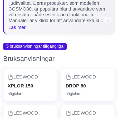
ljudkvalitet. Deras produkter, som modellen
COSMO30, är populära bland användare som
värdesätter både estetik och funktionalitet.
Manualer är viktiga för att användare ska kunna
installera, konfigurera och underhålla sina
Läs mer
högtalare på rätt sätt, vilket säkerställer optimal
prestanda och livslängd. På vår sida finns just
nu 1 manual tillgänglig för LEDWOOD högtalare,
5 bruksanvisningar tillgängliga
vilket hjälper dig att få ut det mesta av din
produkt.
Bruksanvisningar
LEDWOOD
LEDWOOD
XPLOR 150
DROP 80
högtalare
högtalare
LEDWOOD
LEDWOOD