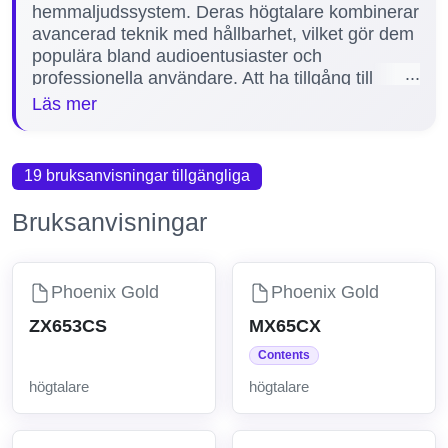
hemmaljudssystem. Deras högtalare kombinerar
avancerad teknik med hållbarhet, vilket gör dem
populära bland audioentusiaster och
professionella användare. Att ha tillgång till
detaljerade manualer är avgörande för att
Läs mer
säkerställa korrekt installation, optimalt ljud och
lång livslängd för produkterna. På denna sida
erbjuder vi tre manualer för Phoenix Gold
19 bruksanvisningar tillgängliga
högtalare, inklusive modellerna ZP65, ZPX84
och ZPRO654, för att hjälpa dig få ut det mesta
Bruksanvisningar
av din utrustning.
Phoenix Gold
Phoenix Gold
ZX653CS
MX65CX
Contents
högtalare
högtalare