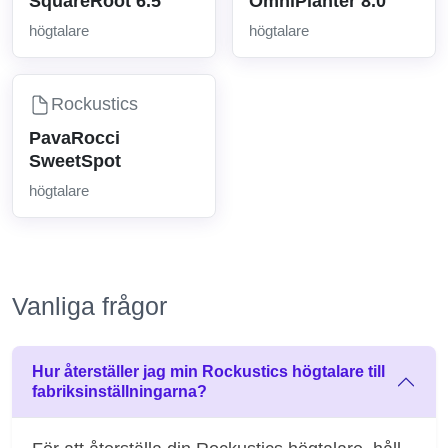
SquareRoot 6.5
OmniPlanter 8.0
högtalare
högtalare
Rockustics
PavaRocci
SweetSpot
högtalare
Vanliga frågor
Hur återställer jag min Rockustics högtalare till
fabriksinställningarna?