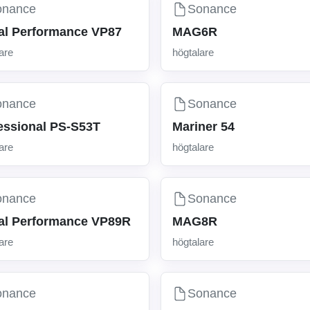
onance
Sonance
al Performance VP87
MAG6R
are
högtalare
onance
Sonance
essional PS-S53T
Mariner 54
are
högtalare
onance
Sonance
al Performance VP89R
MAG8R
are
högtalare
onance
Sonance