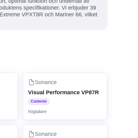
tion, optimal funktion och underhåll av
duktens specifikationer. Vi erbjuder 39
 Extreme VPXT8R och Mariner 66, vilket
Sonance
Visual Performance VP87R
Contents
högtalare
Sonance