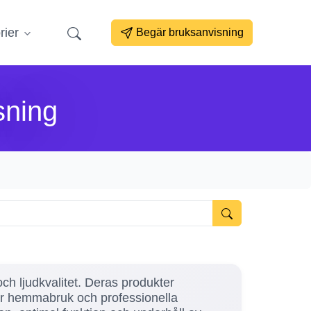
rier
Begär bruksanvisning
sning
ch ljudkvalitet. Deras produkter
för hemmabruk och professionella