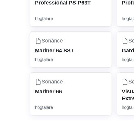
Professional PS-P63T
Prof
högtalare
högtal
Sonance
S
Mariner 64 SST
Gard
högtalare
högtal
Sonance
S
Mariner 66
Visu
Extr
högtalare
högtal