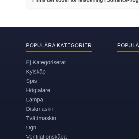
Finns det koder för felsökning i Sonance-hö
POPULÄRA KATEGORIER
POPUL
Ej Kategoriserat
Kylskåp
Spis
Högtalare
Lampa
Diskmaskin
Tvättmaskin
Ugn
Ventilationskåpa