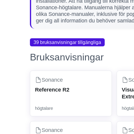
installationer. Att ha tillgång till korrekt
Sonance-högtalare. Manualerna hjälper an
olika Sonance-manualer, inklusive för p
ger dig all information du behöver samlad 
39 bruksanvisningar tillgängliga
Bruksanvisningar
Sonance
S
Reference R2
Visu
Ext
högtalare
högtal
Sonance
S