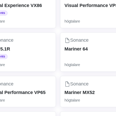
al Experience VX86
Visual Performance VP
ents
are
högtalare
onance
Sonance
5.1R
Mariner 64
ents
are
högtalare
onance
Sonance
al Performance VP65
Mariner MX52
are
högtalare