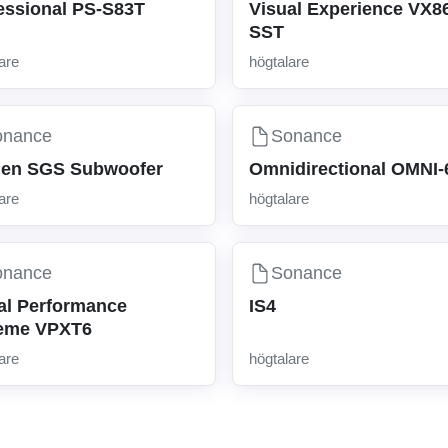
essional PS-S83T
Visual Experience VX8
SST
are
högtalare
onance
Sonance
en SGS Subwoofer
Omnidirectional OMNI-
are
högtalare
onance
Sonance
al Performance
IS4
eme VPXT6
are
högtalare