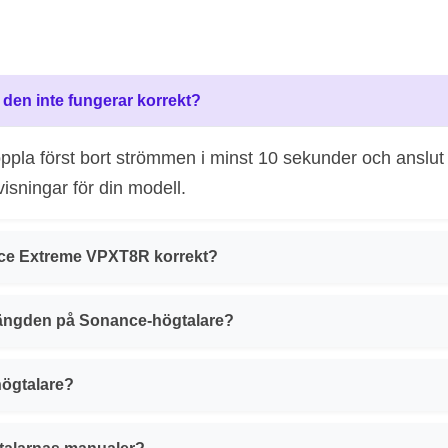
 den inte fungerar korrekt?
koppla först bort strömmen i minst 10 sekunder och anslu
isningar för din modell.
ance Extreme VPXT8R korrekt?
vslängden på Sonance-högtalare?
högtalare?