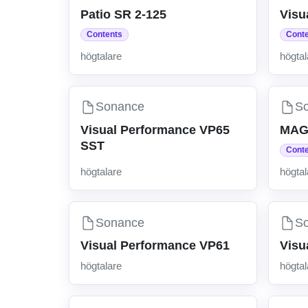
Patio SR 2-125
Visu
Contents
Cont
högtalare
högtal
Sonance
S
Visual Performance VP65
MAG
SST
Cont
högtalare
högtal
Sonance
S
Visual Performance VP61
Visu
högtalare
högtal