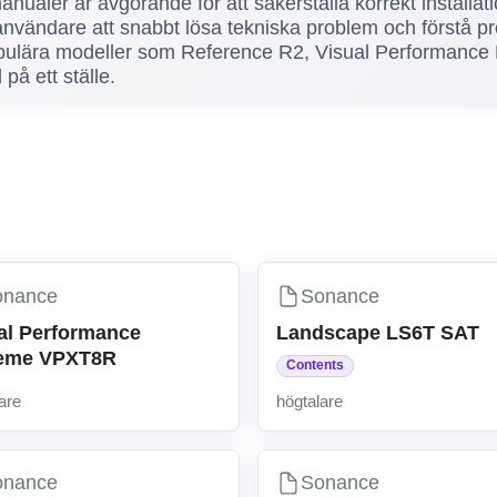
a manualer är avgörande för att säkerställa korrekt installa
vändare att snabbt lösa tekniska problem och förstå pro
opulära modeller som Reference R2, Visual Performance
på ett ställe.
onance
Sonance
al Performance
Landscape LS6T SAT
reme VPXT8R
Contents
are
högtalare
onance
Sonance