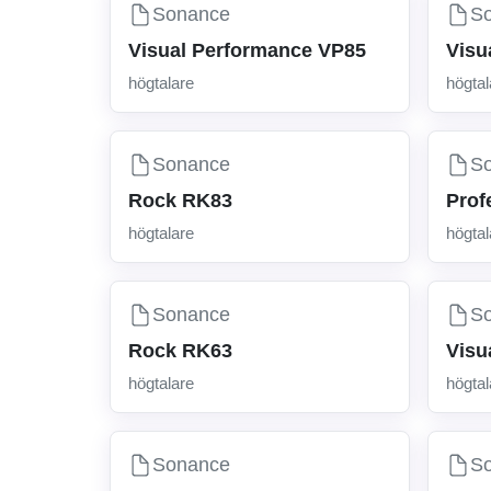
Sonance
S
Visual Performance VP85
Visu
högtalare
högtal
Sonance
S
Rock RK83
Prof
högtalare
högtal
Sonance
S
Rock RK63
Visu
högtalare
högtal
Sonance
S