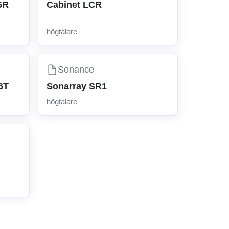
6R
Cabinet LCR
högtalare
Sonance
6T
Sonarray SR1
högtalare