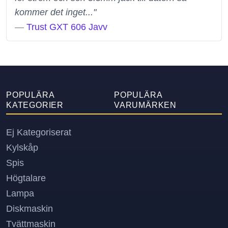
kommer det inget..."
—
Trust GXT 606 Javv
POPULÄRA
POPULÄRA
KATEGORIER
VARUMÄRKEN
Ej Kategoriserat
Kylskåp
Spis
Högtalare
Lampa
Diskmaskin
Tvättmaskin