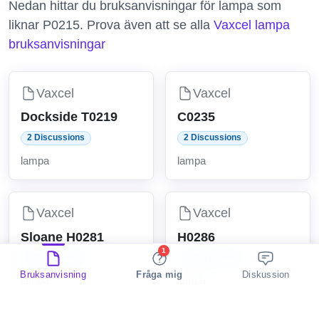
Nedan hittar du bruksanvisningar för lampa som
liknar P0215. Prova även att se alla
Vaxcel lampa
bruksanvisningar
Vaxcel
Vaxcel
Dockside T0219
C0235
2 Discussions
2 Discussions
lampa
lampa
Vaxcel
Vaxcel
Sloane H0281
H0286
1
2 Discussions
2 Discussions
Bruksanvisning
Fråga mig
Diskussion
lampa
lampa