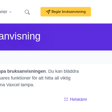
rier
Begär bruksanvisning
anvisning
mpa bruksanvisningen
. Du kan bläddra
s funktioner för att hitta all viktig
nna Vaxcel lampa.
Helskärm