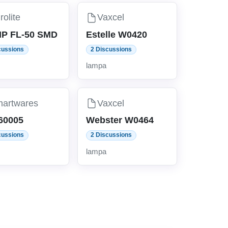
rolite
Vaxcel
IP FL-50 SMD
Estelle W0420
cussions
2 Discussions
lampa
artwares
Vaxcel
60005
Webster W0464
cussions
2 Discussions
lampa