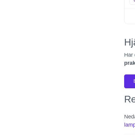
Hj
Har 
prak
Re
Neda
lamp