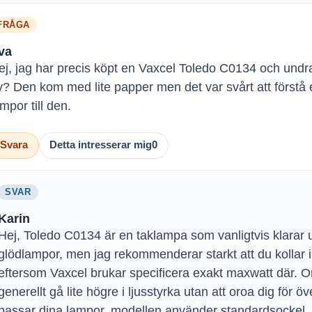
FRÅGA
va
ej, jag har precis köpt en Vaxcel Toledo C0134 och undr
v? Den kom med lite papper men det var svårt att förstå
mpor till den.
Svara
Detta intresserar mig
0
SVAR
Karin
Hej, Toledo C0134 är en taklampa som vanligtvis klarar u
glödlampor, men jag rekommenderar starkt att du kollar
eftersom Vaxcel brukar specificera exakt maxwatt där.
generellt gå lite högre i ljusstyrka utan att oroa dig för ö
passar dina lampor, modellen använder standardsockel.