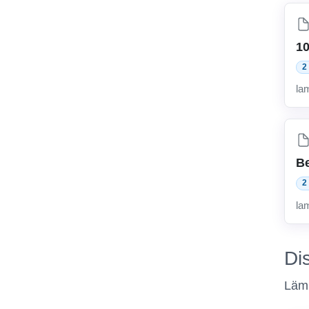
10
2
la
Be
2
la
Di
Lämn