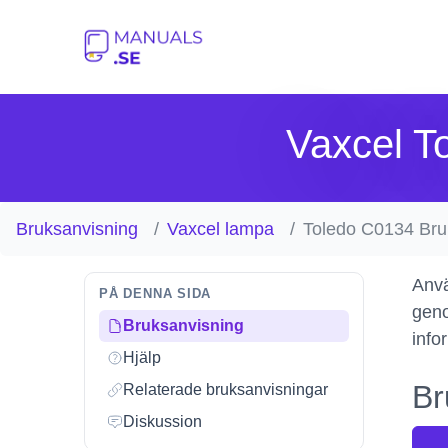
Vaxcel T
Bruksanvisning
Vaxcel lampa
Toledo C0134 Bru
Anvä
PÅ DENNA SIDA
geno
Bruksanvisning
info
Hjälp
Br
Relaterade bruksanvisningar
Diskussion