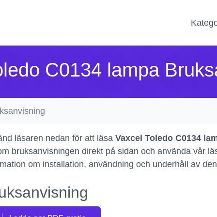
Katego
oledo C0134 lampa Bruks
ksanvisning
nd läsaren nedan för att läsa
Vaxcel Toledo C0134 la
m bruksanvisningen direkt på sidan och använda vår läsare
rmation om installation, användning och underhåll av de
uksanvisning