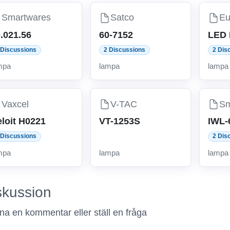
Smartwares
Satco
Eu
.021.56
60-7152
LED 
 Discussions
2 Discussions
2 Dis
mpa
lampa
lampa
Vaxcel
V-TAC
Sm
loit H0221
VT-1253S
IWL-
 Discussions
2 Dis
mpa
lampa
lampa
skussion
a en kommentar eller ställ en fråga