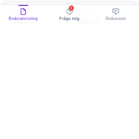
1
Vevor
Vevor
Bruksanvisning
Fråga mig
Diskussion
KJ-1267
PGL-G1
lampa
lampa
Vaxcel
Vaxcel
C0153
Georgetown H0236
2 Discussions
2 Discussions
lampa
lampa
Vevor
Vevor
DL-999L-5-0.75EU
6040
lampa
lampa