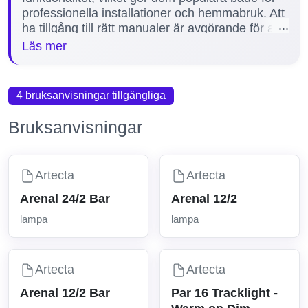
professionella installationer och hemmabruk. Att
ha tillgång till rätt manualer är avgörande för att
säkerställa korrekt installation, användning och
Läs mer
underhåll av Artecta-lampor. Manualerna hjälper
användare att undvika vanliga fel och förlänger
lampans livslängd. På denna sida erbjuder vi ett
4 bruksanvisningar tillgängliga
komplett manualarkiv, för närvarande med 1
tillgänglig manual för modellen Par 16 Tracklight
Bruksanvisningar
- Warm on Dim.
Artecta
Artecta
Arenal 24/2 Bar
Arenal 12/2
lampa
lampa
Artecta
Artecta
Arenal 12/2 Bar
Par 16 Tracklight -