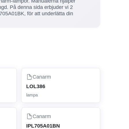
Canarm-lampor. Manualerna hjälper
ngd. På denna sida erbjuder vi 2
05A01BK, för att underlätta din
Canarm
LOL386
lampa
Canarm
IPL705A01BN