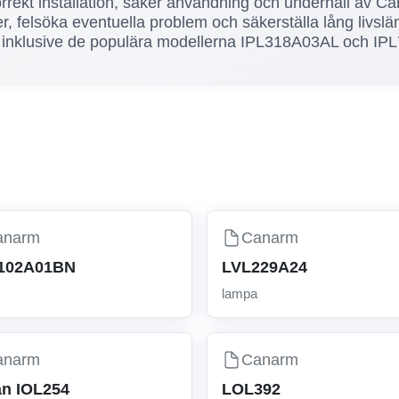
rrekt installation, säker användning och underhåll av 
r, felsöka eventuella problem och säkerställa lång livslä
, inklusive de populära modellerna IPL318A03AL och IPL7
anarm
Canarm
1102A01BN
LVL229A24
lampa
anarm
Canarm
n IOL254
LOL392