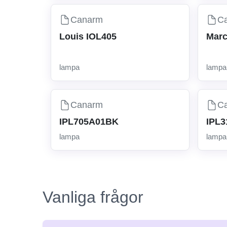
Canarm
C
Louis IOL405
Marc
lampa
lampa
Canarm
C
IPL705A01BK
IPL
lampa
lampa
Vanliga frågor