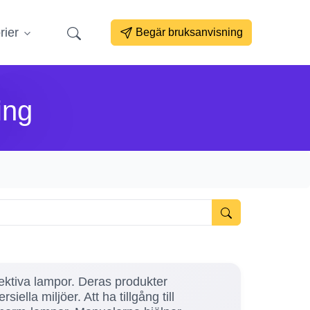
rier
Begär bruksanvisning
ing
fektiva lampor. Deras produkter
la miljöer. Att ha tillgång till