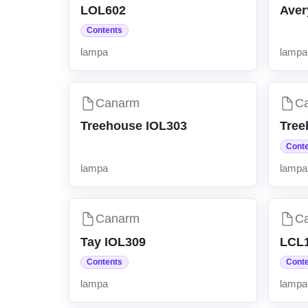
LOL602
Aver
Contents
lampa
lampa
Canarm
C
Treehouse IOL303
Tree
Cont
lampa
lampa
Canarm
C
Tay IOL309
LCL
Contents
Cont
lampa
lampa