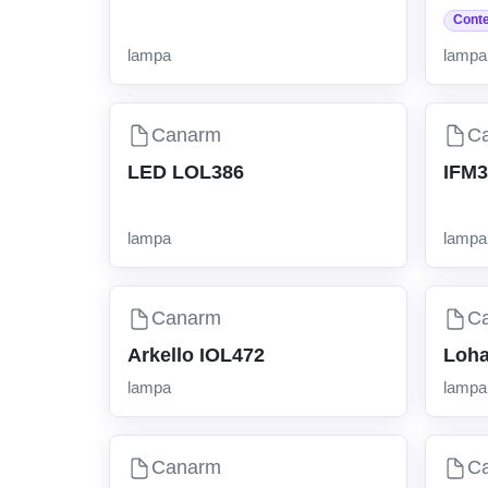
Cont
lampa
lampa
Canarm
C
LED LOL386
IFM
lampa
lampa
Canarm
C
Arkello IOL472
Loh
lampa
lampa
Canarm
C