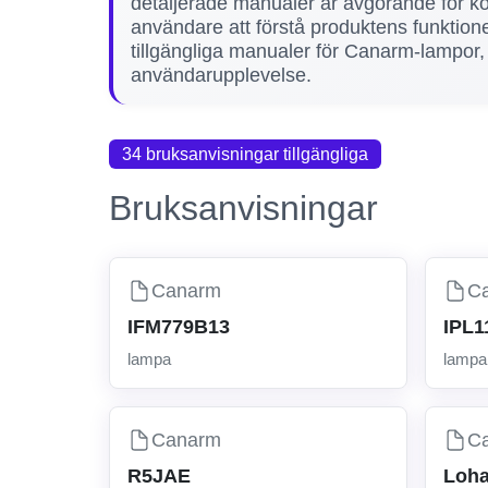
detaljerade manualer är avgörande för ko
användare att förstå produktens funktione
tillgängliga manualer för Canarm-lampor
användarupplevelse.
34 bruksanvisningar tillgängliga
Bruksanvisningar
Canarm
C
IFM779B13
IPL
lampa
lampa
Canarm
C
R5JAE
Loha