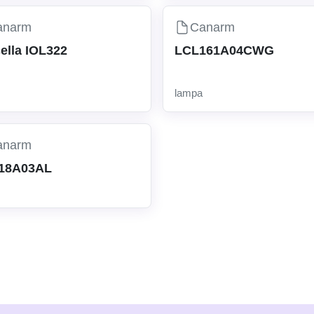
anarm
Canarm
ella IOL322
LCL161A04CWG
lampa
anarm
318A03AL