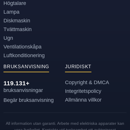
Högtalare
Lampa
Diskmaskin
Tvättmaskin
Ugn
Ventilationskåpa
Luftkonditionering
BRUKSANVISNING
JURIDISKT
Copyright & DMCA
119.131+
bruksanvisningar
Integritetspolicy
Allmänna villkor
Begär bruksanvisning
All information utan garanti. Arbete med elektriska apparater kan
vara livsfarligt. Kontakta vid tveksamhet ett auktoriserat