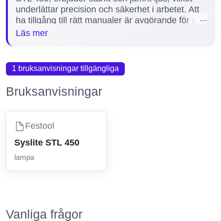
underlättar precision och säkerhet i arbetet. Att
ha tillgång till rätt manualer är avgörande för att
kunna installera, använda och underhålla
Läs mer
lamporna korrekt, vilket förlänger produkternas
livslängd och säkerställer optimal funktion. Här
på vår sida hittar du 1 manual för Festool
1 bruksanvisningar tillgängliga
lampor, noggrant utvald för att hjälpa dig med
installation, felsökning och underhåll.
Bruksanvisningar
Festool
Syslite STL 450
lampa
Vanliga frågor