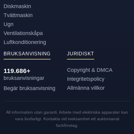
Diskmaskin
Tvättmaskin
Ugn
Ventilationskåpa
Luftkonditionering
BRUKSANVISNING
JURIDISKT
Copyright & DMCA
119.686+
bruksanvisningar
Integritetspolicy
Allmänna villkor
Begär bruksanvisning
All information utan garanti. Arbete med elektriska apparater kan
vara livsfarligt. Kontakta vid tveksamhet ett auktoriserat
fackföretag.