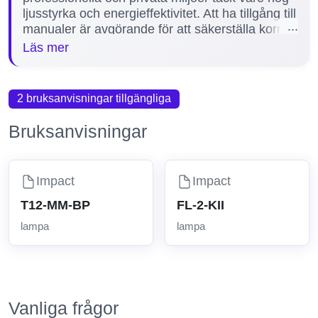
ljusstyrka och energieffektivitet. Att ha tillgång till
manualer är avgörande för att säkerställa korrekt
installation, felsökning och underhåll av Impact-
Läs mer
lampor. Manualerna ger tydliga instruktioner och
hjälper användare att förlänga produktens
livslängd samt undvika vanliga fel. På vår sida
2 bruksanvisningar tillgängliga
finns en manual tillgänglig för Impact-lampa,
vilket gör det enkelt att hitta rätt information för
Bruksanvisningar
just din modell.
Impact
Impact
T12-MM-BP
FL-2-KII
lampa
lampa
Vanliga frågor