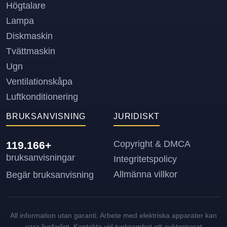
Högtalare
Lampa
Diskmaskin
Tvättmaskin
Ugn
Ventilationskåpa
Luftkonditionering
BRUKSANVISNING
JURIDISKT
Copyright & DMCA
119.166+
bruksanvisningar
Integritetspolicy
Allmänna villkor
Begär bruksanvisning
All information utan garanti. Arbete med elektriska apparater kan
vara livsfarligt. Kontakta vid tveksamhet ett auktoriserat