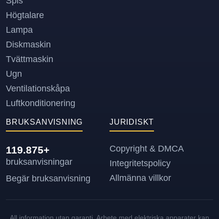
Spis
Högtalare
Lampa
Diskmaskin
Tvättmaskin
Ugn
Ventilationskåpa
Luftkonditionering
BRUKSANVISNING
JURIDISKT
Copyright & DMCA
119.875+
bruksanvisningar
Integritetspolicy
Allmänna villkor
Begär bruksanvisning
All information utan garanti. Arbete med elektriska apparater kan