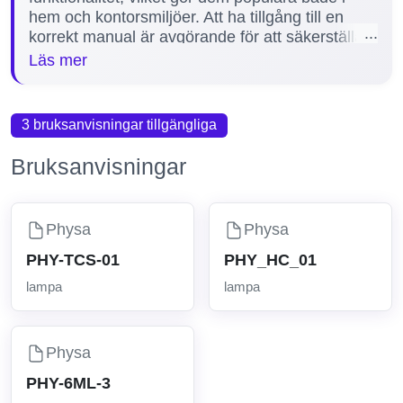
hem och kontorsmiljöer. Att ha tillgång till en
korrekt manual är avgörande för att säkerställa
korrekt installation, användning och underhåll av
Läs mer
lampan. Manualerna hjälper användare att
snabbt lösa eventuella problem och maximera
produktens livslängd. På vår sida finns för
3 bruksanvisningar tillgängliga
närvarande 1 manual tillgänglig för Physas
modeller, inklusive den populära PHY-6ML-3,
Bruksanvisningar
vilket ger dig enkel tillgång till viktig information
för just din lampa.
Physa
Physa
PHY-TCS-01
PHY_HC_01
lampa
lampa
Physa
PHY-6ML-3