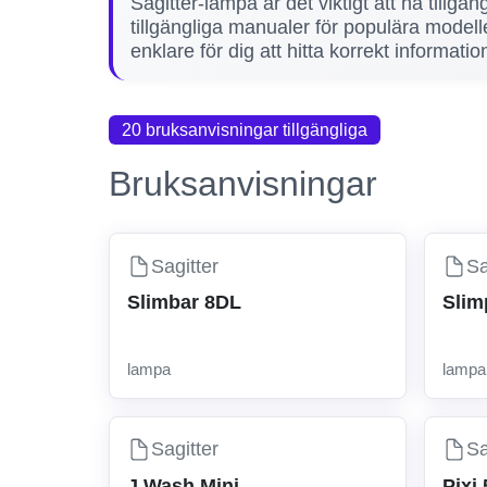
Sagitter-lampa är det viktigt att ha tillgån
tillgängliga manualer för populära mod
enklare för dig att hitta korrekt informat
20 bruksanvisningar tillgängliga
Bruksanvisningar
Sagitter
Sa
Slimbar 8DL
Slim
lampa
lampa
Sagitter
Sa
J Wash Mini
Pixi 