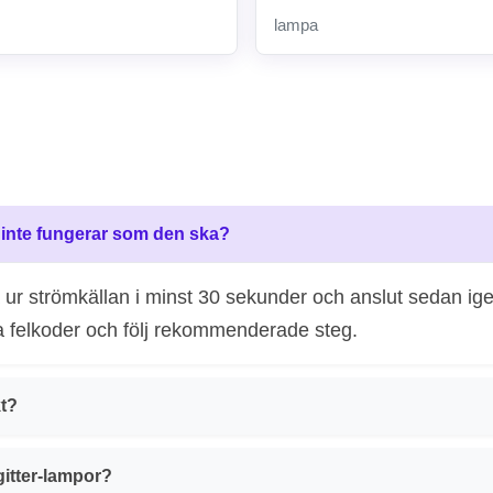
lampa
n inte fungerar som den ska?
la ur strömkällan i minst 30 sekunder och anslut sedan ig
a felkoder och följ rekommenderade steg.
kt?
gitter-lampor?