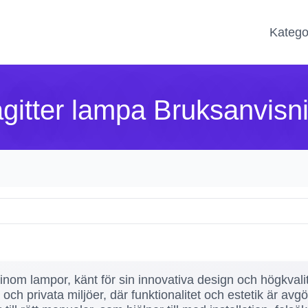
Katego
gitter lampa Bruksanvisn
nom lampor, känt för sin innovativa design och högkvalit
h privata miljöer, där funktionalitet och estetik är avgö