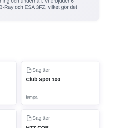
ökning och underhåll. Vi erbjuder 6
-Ray och ESA 3FZ, vilket gör det
Sagitter
Club Spot 100
lampa
Sagitter
HTZ COB