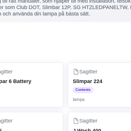
g till rätt manualer, som hjälper till med installation, fels
eller som Club DOT, Slimbar 12P, SG HTZLEDPANELTW, B
ion och använda din lampa på bästa sätt.
gitter
Sagitter
par 6 Battery
Slimpar 224
Contents
lampa
gitter
Sagitter
5
J Wash 400