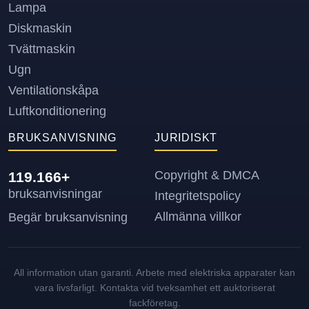
Lampa
Diskmaskin
Tvättmaskin
Ugn
Ventilationskåpa
Luftkonditionering
BRUKSANVISNING
JURIDISKT
Copyright & DMCA
119.166+
bruksanvisningar
Integritetspolicy
Allmänna villkor
Begär bruksanvisning
All information utan garanti. Arbete med elektriska apparater kan
vara livsfarligt. Kontakta vid tveksamhet ett auktoriserat
fackföretag.