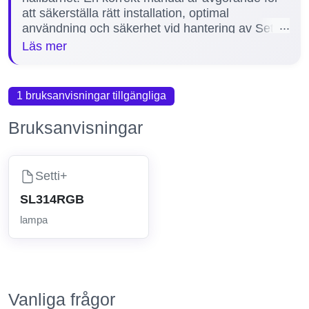
att säkerställa rätt installation, optimal
användning och säkerhet vid hantering av Setti+
lampor. Vi erbjuder tillgång till 1 manual för
Läs mer
Setti+ lampor, inklusive populära modellen
SL314RGB, vilket hjälper dig att enkelt förstå
produktens funktioner och felsökningssteg.
1 bruksanvisningar tillgängliga
Bruksanvisningar
Setti+
SL314RGB
lampa
Vanliga frågor