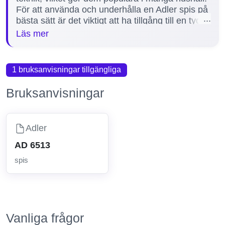
För att använda och underhålla en Adler spis på
bästa sätt är det viktigt att ha tillgång till en tydlig
och detaljerad manual. Manualer hjälper dig att
Läs mer
förstå funktioner, felsöka problem och
säkerställa korrekt installation och skötsel. Vi
erbjuder just nu 1 manual för Adler spisar,
1 bruksanvisningar tillgängliga
inklusive modellen AD 6513, så att du enkelt kan
hitta rätt information för din enhet.
Bruksanvisningar
Adler
AD 6513
spis
Vanliga frågor