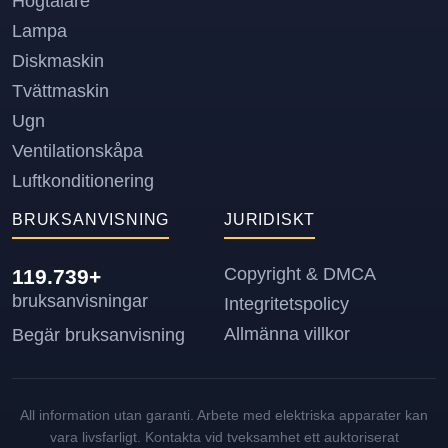
Högtalare
Lampa
Diskmaskin
Tvättmaskin
Ugn
Ventilationskåpa
Luftkonditionering
BRUKSANVISNING
JURIDISKT
Copyright & DMCA
119.739+
bruksanvisningar
Integritetspolicy
Allmänna villkor
Begär bruksanvisning
All information utan garanti. Arbete med elektriska apparater kan
vara livsfarligt. Kontakta vid tveksamhet ett auktoriserat