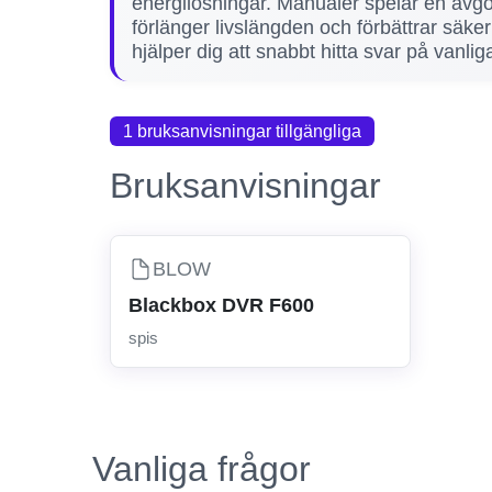
energilösningar. Manualer spelar en avgör
förlänger livslängden och förbättrar säk
hjälper dig att snabbt hitta svar på vanlig
1 bruksanvisningar tillgängliga
Bruksanvisningar
BLOW
Blackbox DVR F600
spis
Vanliga frågor