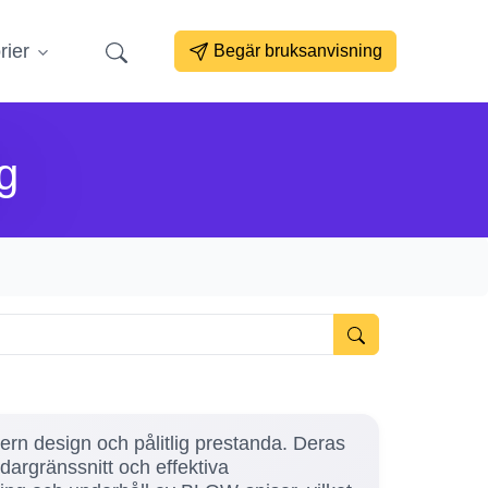
rier
Begär bruksanvisning
g
ern design och pålitlig prestanda. Deras
argränssnitt och effektiva