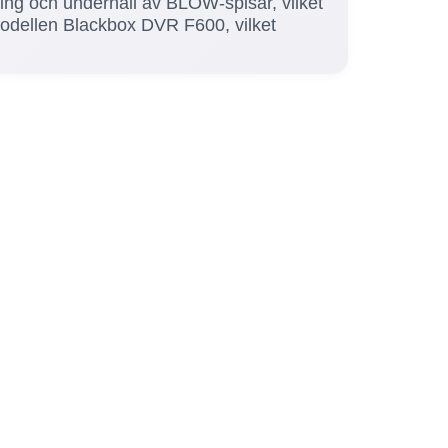
dning och underhåll av BLOW-spisar, vilket
modellen Blackbox DVR F600, vilket