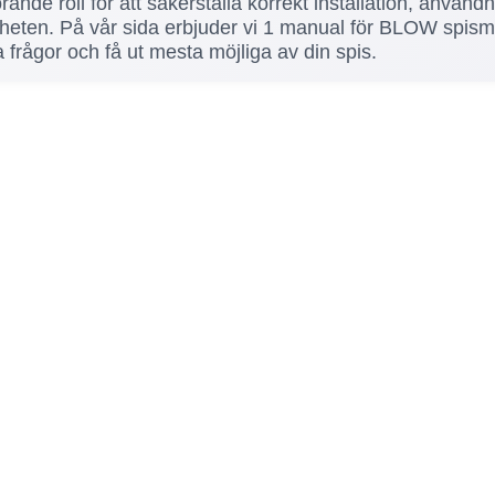
ande roll för att säkerställa korrekt installation, använ
erheten. På vår sida erbjuder vi 1 manual för BLOW spis
a frågor och få ut mesta möjliga av din spis.