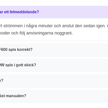
ar ett felmeddelande?
ort strömmen i några minuter och anslut den sedan igen. 
koder och följ anvisningarna noggrant.
600 spis korrekt?
OW spis i gott skick?
s?
läst manualen?