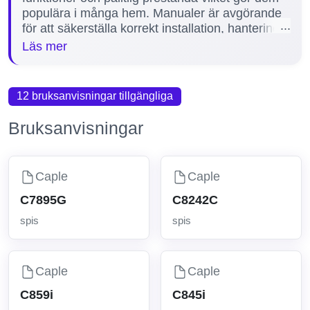
populära i många hem. Manualer är avgörande
för att säkerställa korrekt installation, hantering
och underhåll av spisen, vilket förlänger dess
Läs mer
livslängd och säkerhet. Här på vår sida har vi
samlat 1 manual tillgänglig för Caple spisar,
inklusive den populära modellen C817C, för att
12 bruksanvisningar tillgängliga
hjälpa dig få full kontroll över din produkt.
Bruksanvisningar
Caple
Caple
C7895G
C8242C
spis
spis
Caple
Caple
C859i
C845i