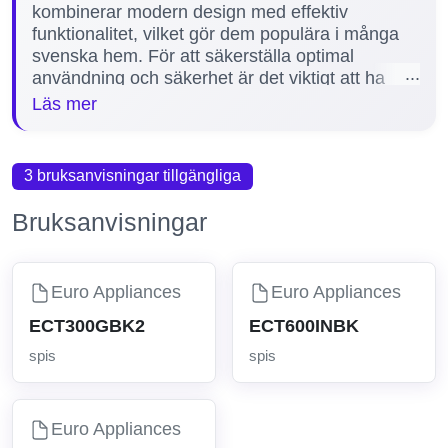
kombinerar modern design med effektiv
funktionalitet, vilket gör dem populära i många
svenska hem. För att säkerställa optimal
användning och säkerhet är det viktigt att ha
tillgång till rätt manualer. Manualerna ger tydliga
Läs mer
instruktioner för installation, användning och
underhåll, samt felsökning vid eventuella
problem. På vår sida finns för närvarande 1
3 bruksanvisningar tillgängliga
manual tillgänglig för Euro Appliances spisar,
inklusive populära modeller som ECT900GX2.
Bruksanvisningar
Detta gör det enklare för dig att hitta rätt
information och få ut det mesta av din spis.
Euro Appliances
Euro Appliances
ECT300GBK2
ECT600INBK
spis
spis
Euro Appliances