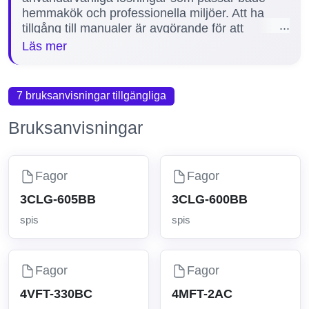
hemmakök och professionella miljöer. Att ha
tillgång till manualer är avgörande för att
säkerställa korrekt installation, användning och
Läs mer
underhåll av spisen, vilket förlänger dess
livslängd och förbättrar säkerheten. På vår sida
finns för närvarande 1 manual tillgänglig för
7 bruksanvisningar tillgängliga
Fagor spisar, inklusive populära modeller som
4VFT-330B3S, vilket hjälper dig att få ut mesta
Bruksanvisningar
möjliga av din produkt.
Fagor
Fagor
3CLG-605BB
3CLG-600BB
spis
spis
Fagor
Fagor
4VFT-330BC
4MFT-2AC