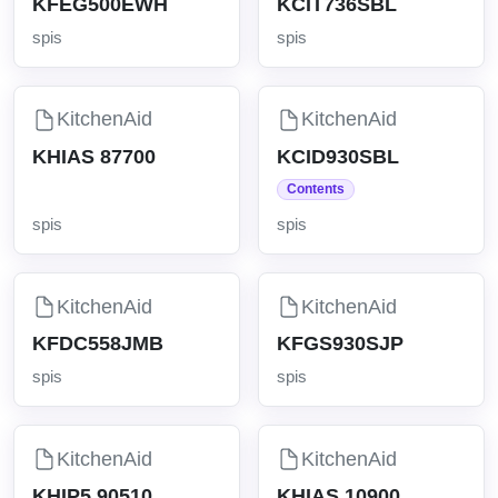
KFEG500EWH
KCIT736SBL
spis
spis
KitchenAid
KitchenAid
KHIAS 87700
KCID930SBL
Contents
spis
spis
KitchenAid
KitchenAid
KFDC558JMB
KFGS930SJP
spis
spis
KitchenAid
KitchenAid
KHIP5 90510
KHIAS 10900