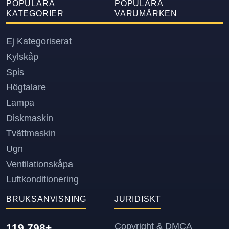
POPULÄRA
POPULÄRA
KATEGORIER
VARUMÄRKEN
Ej Kategoriserat
Kylskåp
Spis
Högtalare
Lampa
Diskmaskin
Tvättmaskin
Ugn
Ventilationskåpa
Luftkonditionering
BRUKSANVISNING
JURIDISKT
Copyright & DMCA
119.798+