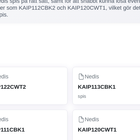
is spis på rätt sätt, samt för att snabbt kunna lösa even
ler som KAIP112CBK2 och KAIP120CWT1, vilket gör det enk
pis.
dis
Nedis
P122CWT2
KAIP113CBK1
spis
dis
Nedis
P111CBK1
KAIP120CWT1