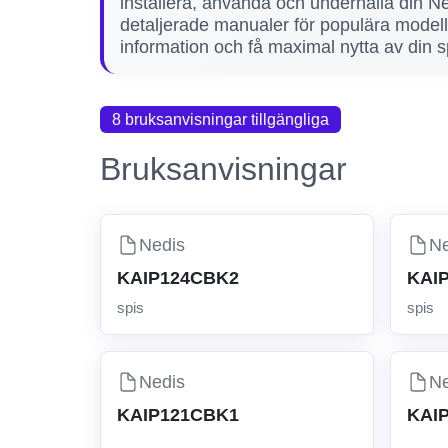
installera, använda och underhålla din Ned
detaljerade manualer för populära model
information och få maximal nytta av din s
8 bruksanvisningar tillgängliga
Bruksanvisningar
Nedis
Ne
KAIP124CBK2
KAI
spis
spis
Nedis
Ne
KAIP121CBK1
KAI