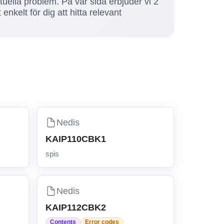
tuella problem. På vår sida erbjuder vi 2
elt för dig att hitta relevant
Nedis
KAIP110CBK1
spis
Nedis
KAIP112CBK2
Contents
Error codes