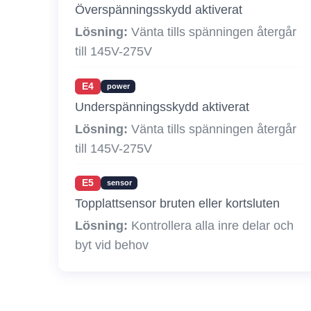
Överspänningsskydd aktiverat
Lösning:
Vänta tills spänningen återgår
till 145V-275V
E4
power
Underspänningsskydd aktiverat
Lösning:
Vänta tills spänningen återgår
till 145V-275V
E5
sensor
Topplattsensor bruten eller kortsluten
Lösning:
Kontrollera alla inre delar och
byt vid behov