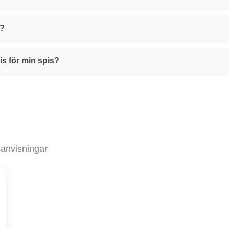
s?
is för min spis?
sanvisningar