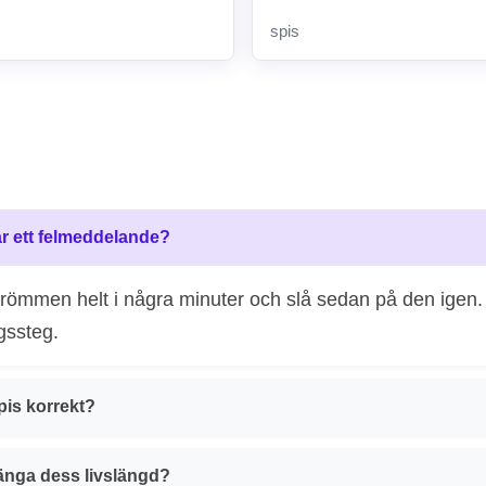
spis
ar ett felmeddelande?
 strömmen helt i några minuter och slå sedan på den igen
gssteg.
pis korrekt?
länga dess livslängd?