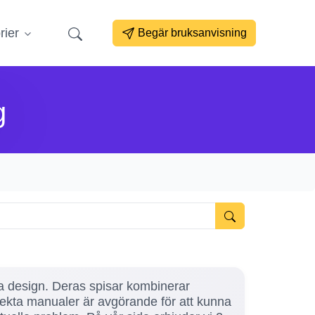
rier
Begär bruksanvisning
g
iva design. Deras spisar kombinerar
rrekta manualer är avgörande för att kunna