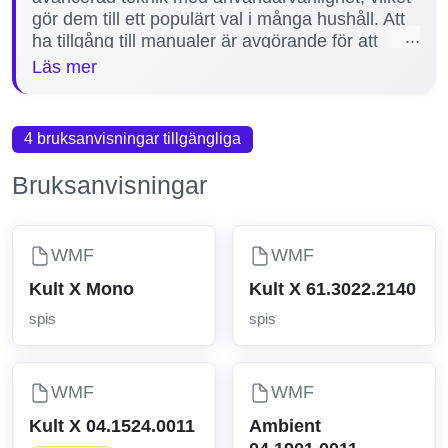
gör dem till ett populärt val i många hushåll. Att
ha tillgång till manualer är avgörande för att
säkerställa korrekt installation, trygg användning
Läs mer
och effektiv felsökning. En tydlig manual
underlättar även underhåll och bidrar till att
produkten håller längre. Här på vår sida erbjuder
4 bruksanvisningar tillgängliga
vi 1 manual för WMF spisar, inklusive den
populära modellen Ambient 04.1901.0011.
Bruksanvisningar
WMF
WMF
Kult X Mono
Kult X 61.3022.2140
spis
spis
WMF
WMF
Kult X 04.1524.0011
Ambient