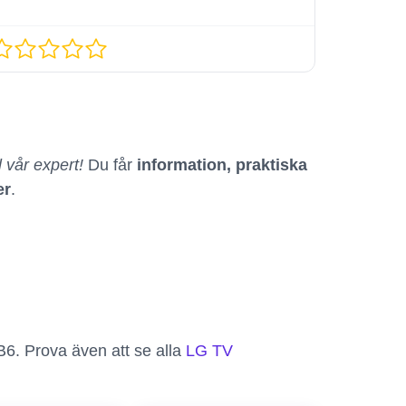
l vår expert!
Du får
information, praktiska
er
.
6. Prova även att se alla
LG TV