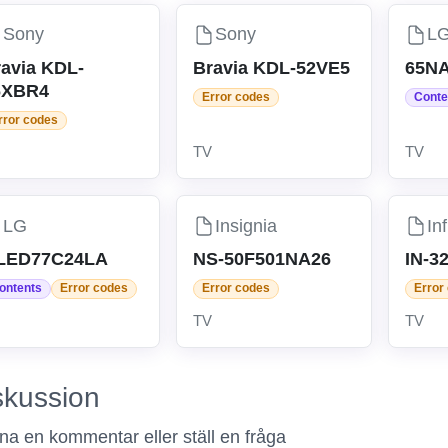
Sony
Sony
L
avia KDL-
Bravia KDL-52VE5
65N
6XBR4
Error codes
Conte
rror codes
TV
TV
LG
Insignia
In
LED77C24LA
NS-50F501NA26
IN-3
ontents
Error codes
Error codes
Error
TV
TV
skussion
a en kommentar eller ställ en fråga