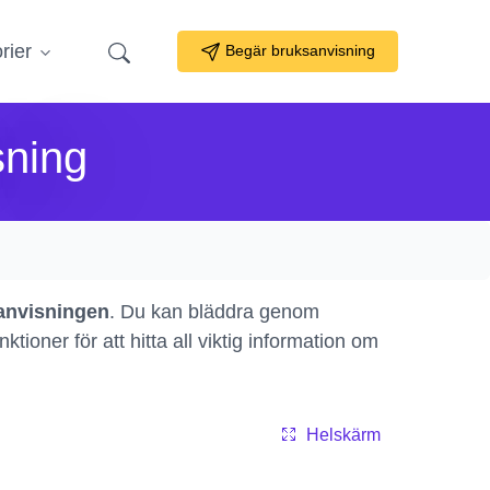
rier
Begär bruksanvisning
ning
nvisningen
. Du kan bläddra genom
ioner för att hitta all viktig information om
Helskärm