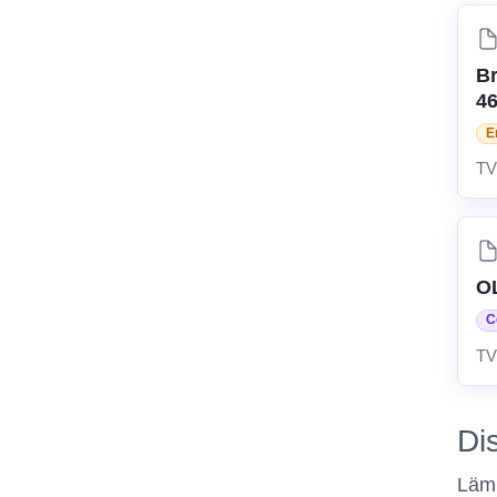
Br
4
E
TV
O
C
TV
Di
Lämn