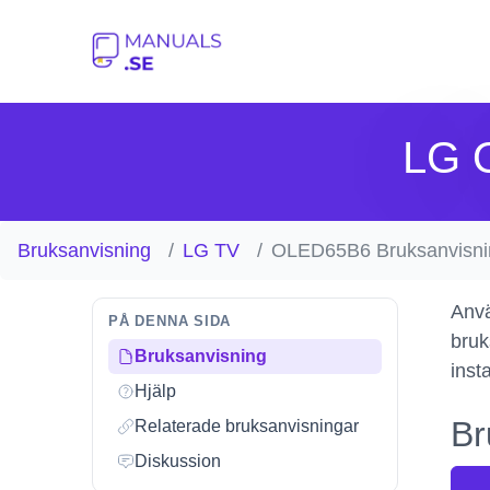
LG 
Bruksanvisning
LG TV
OLED65B6 Bruksanvisni
Anvä
PÅ DENNA SIDA
bruk
Bruksanvisning
inst
Hjälp
Br
Relaterade bruksanvisningar
Diskussion