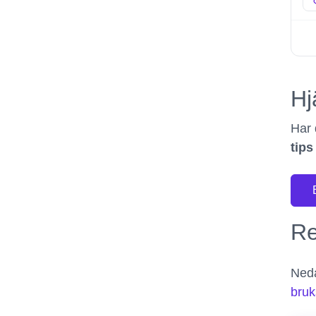
Hj
Har
tip
Re
Neda
bruk