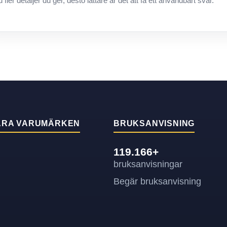
u fler detaljer du ger, desto lättare är det att få ett användbart svar.
ÄRA VARUMÄRKEN
BRUKSANVISNING
119.166+
bruksanvisningar
Begär bruksanvisning