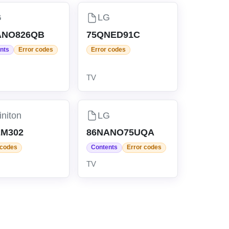
G
LG
ANO826QB
75QNED91C
nts
Error codes
Error codes
TV
finiton
LG
2M302
86NANO75UQA
 codes
Contents
Error codes
TV