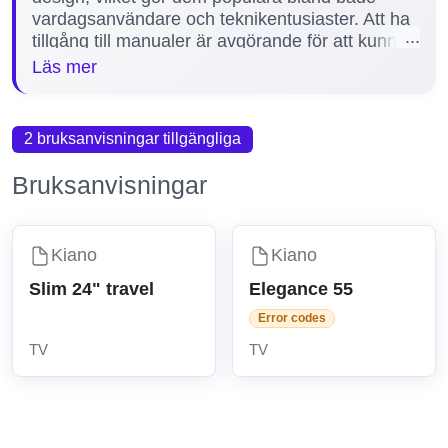
vardagsanvändare och teknikentusiaster. Att ha
tillgång till manualer är avgörande för att kunna
optimera användningen av din Kiano TV, lösa
Läs mer
eventuella problem och genomföra korrekt
installation och underhåll. På vår sida erbjuder vi
1 manual för Kiano TV, inklusive den populära
2 bruksanvisningar tillgängliga
modellen Elegance 55, vilket hjälper dig att få ut
det mesta av din enhet.
Bruksanvisningar
Kiano
Kiano
Slim 24" travel
Elegance 55
Error codes
TV
TV