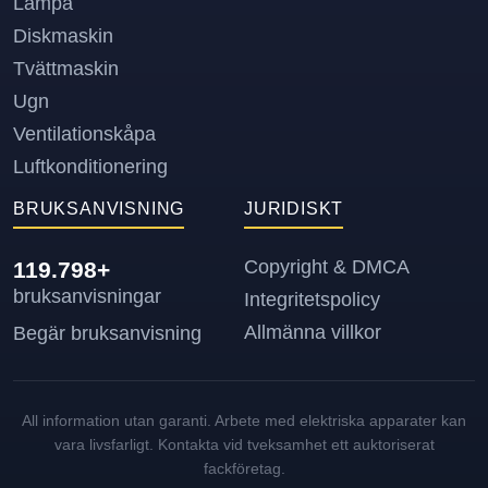
Lampa
Diskmaskin
Tvättmaskin
Ugn
Ventilationskåpa
Luftkonditionering
BRUKSANVISNING
JURIDISKT
Copyright & DMCA
119.798+
bruksanvisningar
Integritetspolicy
Allmänna villkor
Begär bruksanvisning
All information utan garanti. Arbete med elektriska apparater kan
vara livsfarligt. Kontakta vid tveksamhet ett auktoriserat
fackföretag.