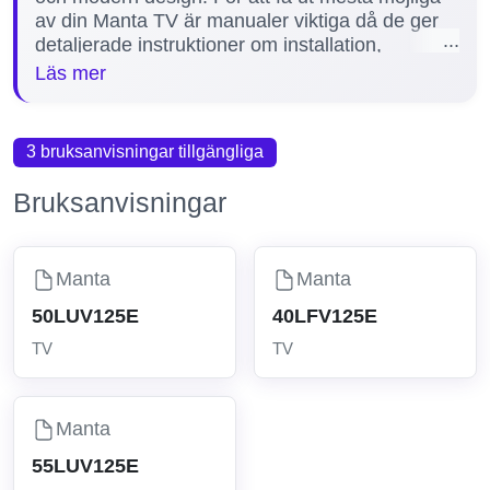
av din Manta TV är manualer viktiga då de ger
detaljerade instruktioner om installation,
funktioner och felsökning. Vi har samlat tre
Läs mer
manualer för populära modeller som
55LUV125E, 40LFV125E och 50LUV125E för
att hjälpa dig snabbt hitta rätt information och
3 bruksanvisningar tillgängliga
enkelt lösa eventuella problem.
Bruksanvisningar
Manta
Manta
50LUV125E
40LFV125E
TV
TV
Manta
55LUV125E