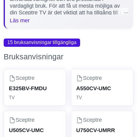
vardagligt bruk. För att få ut mesta möjliga av
din Sceptre TV är det viktigt att ha tillgång till rätt
manualer, vilka hjälper till med installation,
Läs mer
felsökning och underhåll. På vår sida finns för
närvarande 2 manualer tillgängliga för Sceptre
TV-modellerna U550CV-UMR och A558CV-
15 bruksanvisningar tillgängliga
UMC, vilket gör det enkelt att hitta korrekt och
detaljerad information för just din TV.
Bruksanvisningar
Sceptre
Sceptre
E325BV-FMDU
A550CV-UMC
TV
TV
Sceptre
Sceptre
U505CV-UMC
U750CV-UMRR