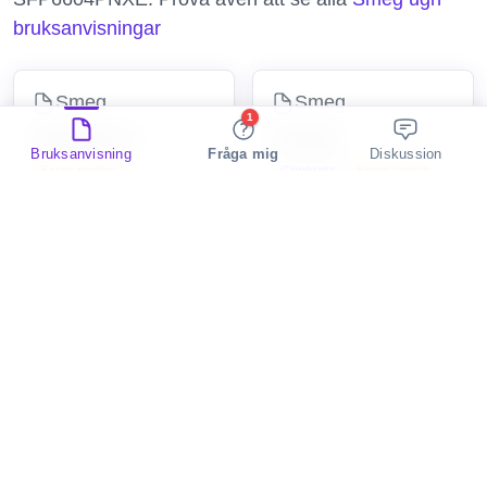
bruksanvisningar
Smeg
Smeg
1
SF4920VCP
SF478X
Bruksanvisning
Fråga mig
Diskussion
Error codes
Contents
Error codes
ugn
ugn
Smeg
Smeg
SC700BS-8
SF4920VCN1
Error codes
ugn
ugn
Hotpoint
Edilkamin