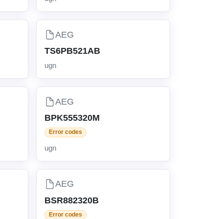
AEG
TS6PB521AB
ugn
AEG
BPK555320M
Error codes
ugn
AEG
BSR882320B
Error codes