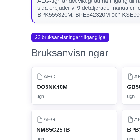
AEG-ugn är det viktigt att ha tillgång til
sida erbjuder vi 9 detaljerade manualer
BPK555320M, BPE542320M och KSE992220
22 bruksanvisningar tillgängliga
Bruksanvisningar
AEG
A
OO5NK40M
GB5
ugn
ugn
AEG
A
NMS5C25TB
BPB
ugn
ugn