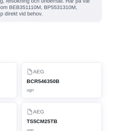
ng, felsökning och underhåll. Här på vår
nter som BEB351110M, BP5531310M,
direkt vid behov.
AEG
BCR546350B
ugn
AEG
TS5CM25TB
ugn