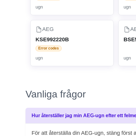
ugn
ugn
AEG
A
KSE992220B
BSE
Error codes
ugn
ugn
Vanliga frågor
Hur återställer jag min AEG-ugn efter ett fel
För att återställa din AEG-ugn, stäng först