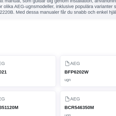
l rätt manual, som guidar dig genom installation, användni
 för olika AEG-ugnsmodeller, inklusive populära varia
B. Med dessa manualer får du snabb och enkel hjälp 
EG
AEG
021
BFP6202W
ugn
EG
AEG
351120M
BCR546350M
ugn