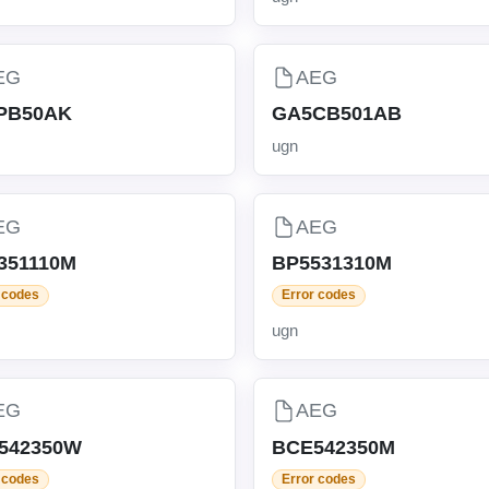
EG
AEG
PB50AK
GA5CB501AB
ugn
EG
AEG
351110M
BP5531310M
 codes
Error codes
ugn
EG
AEG
542350W
BCE542350M
 codes
Error codes