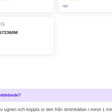
ugn
EG
572360M
meddelande?
 av ugnen och koppla ur den från strömkällan i minst 1 m