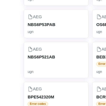
AEG
A
NBS6P53PAB
OS6
ugn
ugn
AEG
A
NBS6P521AB
BEB
Error
ugn
ugn
AEG
A
BPE542320M
BCR
Error codes
Error