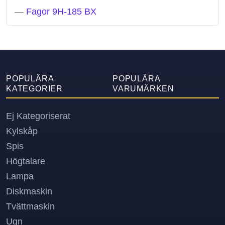
—
Fagor 9H-185 BX
POPULÄRA
POPULÄRA
KATEGORIER
VARUMÄRKEN
Ej Kategoriserat
Kylskåp
Spis
Högtalare
Lampa
Diskmaskin
Tvättmaskin
Ugn