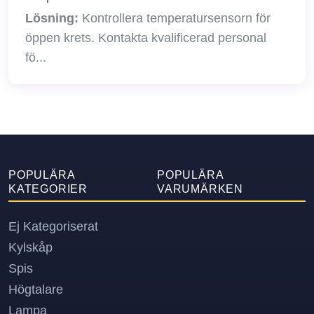
Lösning:
Kontrollera temperatursensorn för
öppen krets. Kontakta kvalificerad personal
fö...
POPULÄRA
POPULÄRA
KATEGORIER
VARUMÄRKEN
Ej Kategoriserat
Kylskåp
Spis
Högtalare
Lampa