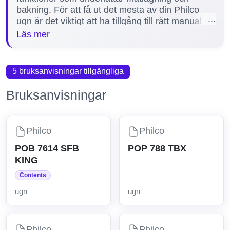
bakning. För att få ut det mesta av din Philco
ugn är det viktigt att ha tillgång till rätt manual,
som erbjuder detaljerade instruktioner för
Läs mer
installation, användning och felsökning. Vi har
tillgänglig 1 manual för Philco ugn, inklusive
populära modeller som POB 7614 X KING, för
5 bruksanvisningar tillgängliga
att hjälpa dig hantera och underhålla din produkt
på bästa sätt.
Bruksanvisningar
Philco
Philco
POB 7614 SFB
POP 788 TBX
KING
Contents
ugn
ugn
Philco
Philco