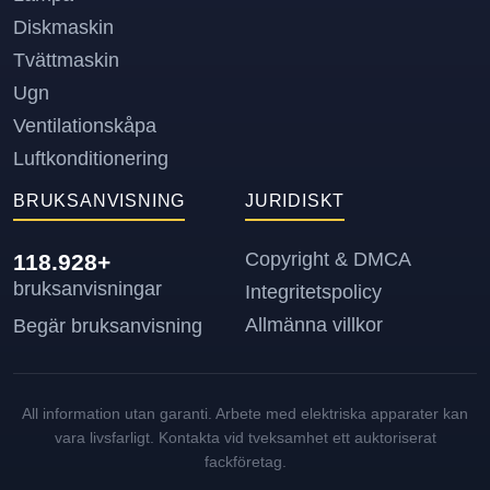
Diskmaskin
Tvättmaskin
Ugn
Ventilationskåpa
Luftkonditionering
BRUKSANVISNING
JURIDISKT
Copyright & DMCA
118.928+
bruksanvisningar
Integritetspolicy
Allmänna villkor
Begär bruksanvisning
All information utan garanti. Arbete med elektriska apparater kan
vara livsfarligt. Kontakta vid tveksamhet ett auktoriserat
fackföretag.