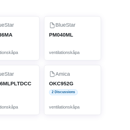
ueStar
BlueStar
36MA
PM040ML
ationskåpa
ventilationskåpa
ueStar
Amica
36MLPLTDCC
OKC952G
2 Discussions
ationskåpa
ventilationskåpa