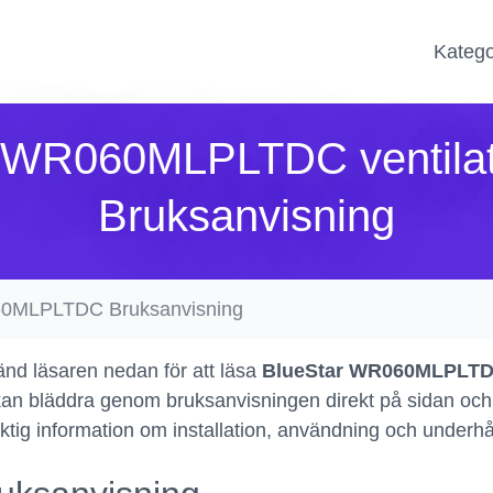
Katego
 WR060MLPLTDC ventila
Bruksanvisning
0MLPLTDC Bruksanvisning
nd läsaren nedan för att läsa
BlueStar WR060MLPLTDC
an bläddra genom bruksanvisningen direkt på sidan och a
viktig information om installation, användning och underh