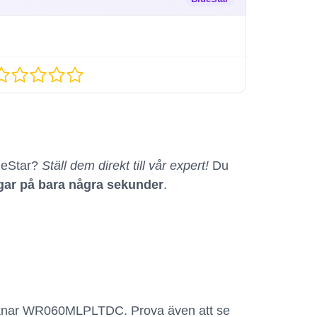
ueStar?
Ställ dem direkt till vår expert!
Du
ngar på bara några sekunder
.
 liknar WR060MLPLTDC. Prova även att se