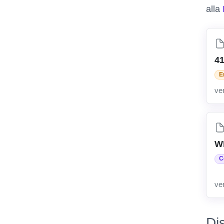
alla
4
E
ve
W
C
ve
Di