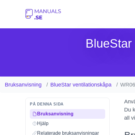
BlueStar
Bruksanvisning
BlueStar ventilationskåpa
WR06
Anvä
PÅ DENNA SIDA
Du k
Bruksanvisning
all 
Hjälp
Relaterade bruksanvisningar