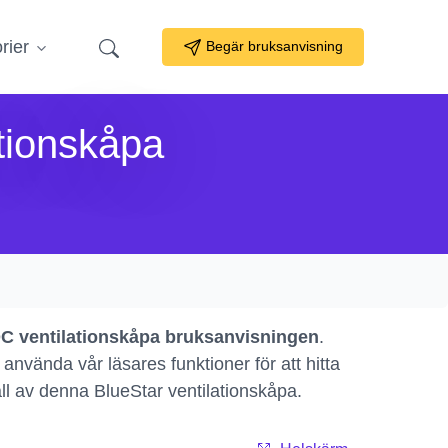
rier
Begär bruksanvisning
tionskåpa
 ventilationskåpa bruksanvisningen
.
nvända vår läsares funktioner för att hitta
åll av denna BlueStar ventilationskåpa.