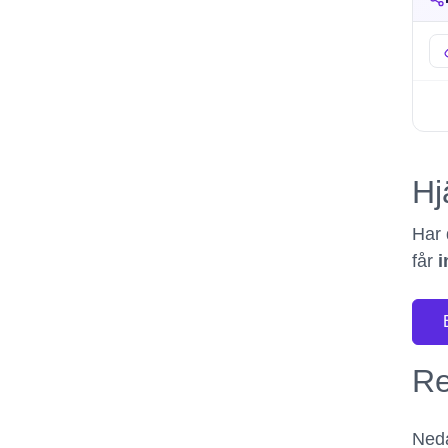
Hj
Har 
får
i
Re
Neda