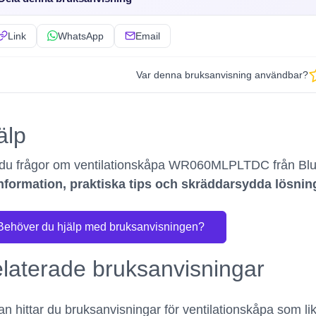
Link
WhatsApp
Email
Var denna bruksanvisning användbar?
älp
du frågor om ventilationskåpa WR060MLPLTDC från Bl
nformation, praktiska tips och skräddarsydda lösni
Behöver du hjälp med bruksanvisningen?
laterade bruksanvisningar
n hittar du bruksanvisningar för ventilationskåpa som