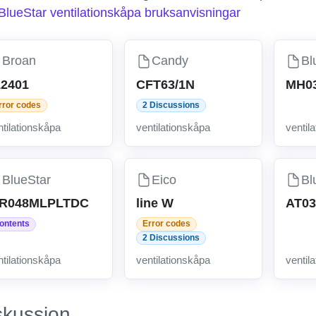
BlueStar ventilationskåpa bruksanvisningar
Broan
Candy
Bl
12401
CFT63/1N
MH0
rror codes
2 Discussions
ntilationskåpa
ventilationskåpa
ventil
BlueStar
Eico
Bl
R048MLPLTDC
line W
AT0
ontents
Error codes
2 Discussions
ntilationskåpa
ventilationskåpa
ventil
skussion