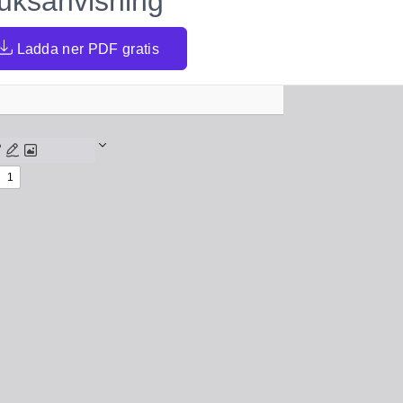
uksanvisning
Ladda ner PDF gratis