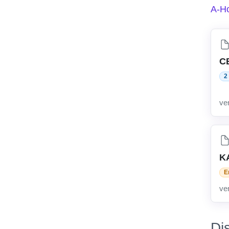
A-Ho
C
2
ve
K
E
ve
Di