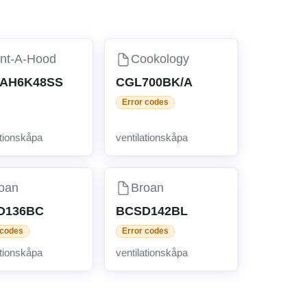
nt-A-Hood
Cookology
AH6K48SS
CGL700BK/A
Error codes
ationskåpa
ventilationskåpa
oan
Broan
D136BC
BCSD142BL
 codes
Error codes
ationskåpa
ventilationskåpa