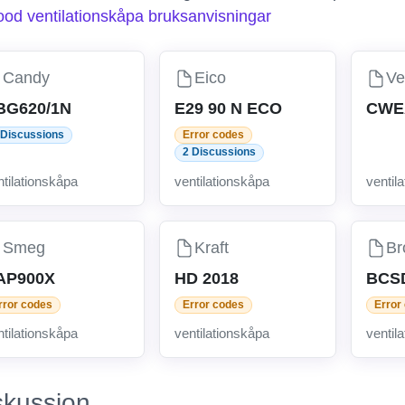
od ventilationskåpa bruksanvisningar
Candy
Eico
Ve
BG620/1N
E29 90 N ECO
CWE
 Discussions
Error codes
2 Discussions
ntilationskåpa
ventilationskåpa
ventil
Smeg
Kraft
Br
AP900X
HD 2018
BCS
rror codes
Error codes
Error
ntilationskåpa
ventilationskåpa
ventil
skussion