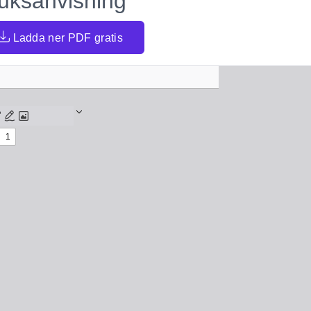
uksanvisning
Ladda ner PDF gratis