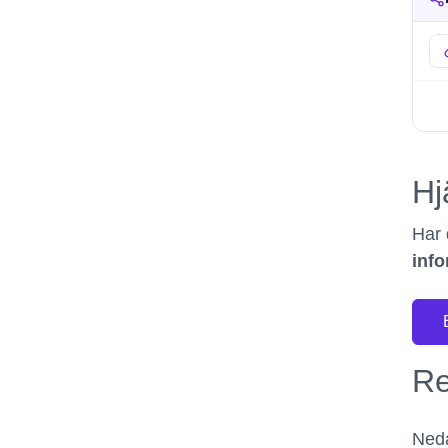
Hj
Har 
info
Re
Neda