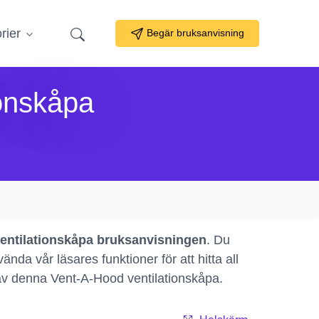
rier
Begär bruksanvisning
onskåpa
entilationskåpa bruksanvisningen
. Du
da vår läsares funktioner för att hitta all
 av denna Vent-A-Hood ventilationskåpa.