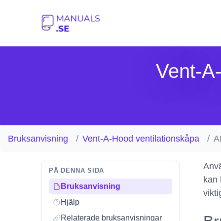
Vent-A
Bruksanvisning
Vent-A-Hood ventilationskåpa
A
Anvä
PÅ DENNA SIDA
kan 
Bruksanvisning
vikt
Hjälp
Relaterade bruksanvisningar