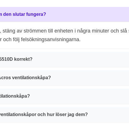
m den slutar fungera?
pa, stäng av strömmen till enheten i några minuter och s
r och följ felsökningsanvisningarna.
H5510D korrekt?
Acros ventilationskåpa?
tilationskåpa?
ventilationskåpor och hur löser jag dem?