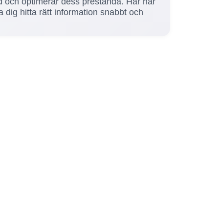
ngd och optimerar dess prestanda. Här har
 dig hitta rätt information snabbt och