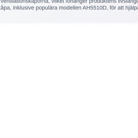
 ventilationskåporna, vilket förlänger produktens livslä
kåpa, inklusive populära modellen AH5510D, för att hjälpa